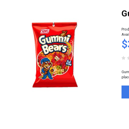
G
Prod
Avail
$
Gum
plac