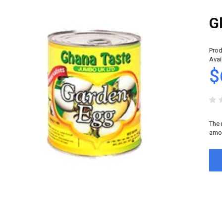
G
Prod
Avail
$
The 
amou