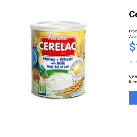
C
Prod
Avail
$
Cere
item