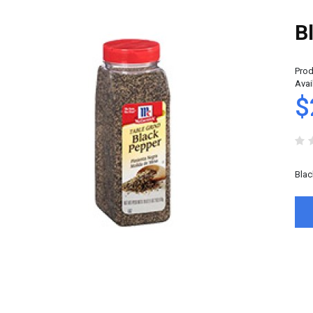
B
Prod
Avail
$
Blac