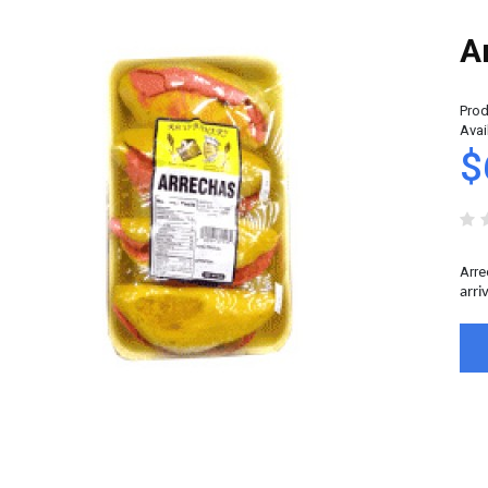
A
Prod
Avail
$
Arre
arri